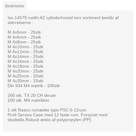
Beskrivelse
Iso 14579 rustfri A2 cylinderhoved torx sortiment består af
størrelserne :
M 4x5mm - 25stk
M 4x6mm - 25stk
M 4x8mm - 25stk
M 4x10mm - 25stk
M 4x12mm - 25stk
M 4x14mm - 25stk
M 4x16mm - 25stk
M 4x18mm - 25stk
M 4x20mm - 25stk
M 4x25mm - 20stk
M 4x30mm - 15stk
Din 934 M4 møtrik - 100stk
260 stk. TX 20 CH skruer
100 stk. M4 møtrikker
1 stk Raaco rumæske type PSC 6-12rum
Profi Service Case med 12 faste rum. Forsynet med
skydelås.Robust æske af polypropylen (PP).