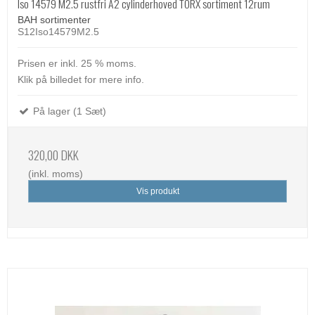
Iso 14579 M2.5 rustfri A2 cylinderhoved TORX sortiment 12rum
BAH sortimenter
S12Iso14579M2.5
Prisen er inkl. 25 % moms.
Klik på billedet for mere info.
På lager (1 Sæt)
320,00 DKK
(inkl. moms)
Vis produkt