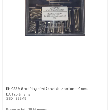
Din 933 M 8 rustfri syrefast A4 sætskrue sortiment 9 rums
BAH sortimenter
S9Din933M8
Prisen er inkl. 25 % moms.