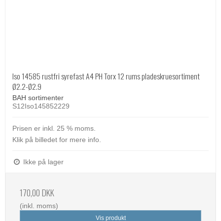
Iso 14585 rustfri syrefast A4 PH Torx 12 rums pladeskruesortiment
Ø2.2-Ø2.9
BAH sortimenter
S12Iso145852229
Prisen er inkl. 25 % moms.
Klik på billedet for mere info.
Ikke på lager
170,00 DKK
(inkl. moms)
Vis produkt