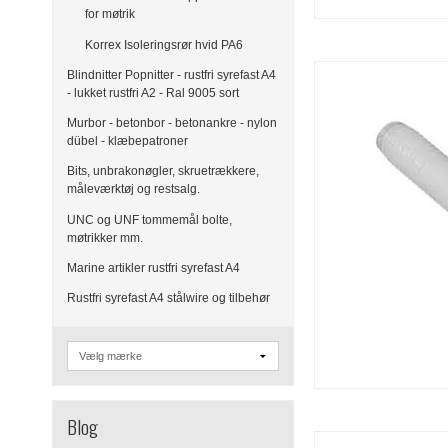
for møtrik
Korrex Isoleringsrør hvid PA6
Blindnitter Popnitter - rustfri syrefast A4
- lukket rustfri A2 - Ral 9005 sort
Murbor - betonbor - betonankre - nylon
dübel - klæbepatroner
Bits, unbrakonøgler, skruetrækkere,
måleværktøj og restsalg.
UNC og UNF tommemål bolte,
møtrikker mm.
Marine artikler rustfri syrefast A4
Rustfri syrefast A4 stålwire og tilbehør
Blog