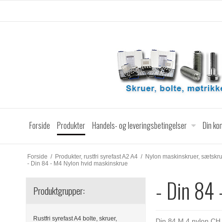
Forside
Produkter
Handels- og leveringsbetingelser
Din ko
Forside
/
Produkter, rustfri syrefast A2 A4
/
Nylon maskinskruer, sætskrue
- Din 84 - M4 Nylon hvid maskinskrue
- Din 84
Produktgrupper:
Rustfri syrefast A4 bolte, skruer,
Din 84 M 4 nylon CH