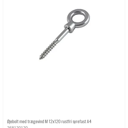
Øjebolt med trægevind M 12x120 rustfri syrefast A4
268120120