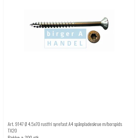
Art. 9147 Ø 4.5x70 rustfri syrefast A4 spånpladeskrue m/borspids
TX20
Pakke a 200 stk