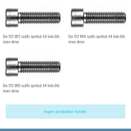
Din 912 M12 rustfri syrefast A4 Indv.6kt.
Din 912 M14 rustfri syrefast A4 Indv.6kt.
insex skrue
insex skrue
Din 912 M16 rustfri syrefast A4 Indv.6kt.
insex skrue
Ingen produkter fundet.