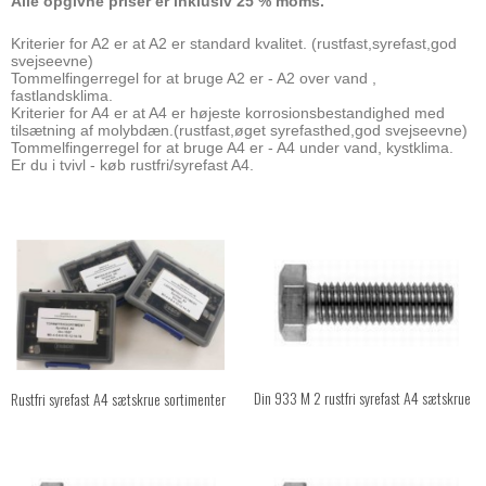
Alle opgivne priser er inklusiv 25 % moms.
Kriterier for A2 er at A2 er standard kvalitet. (rustfast,syrefast,god
svejseevne)
Tommelfingerregel for at bruge A2 er - A2 over vand ,
fastlandsklima.
Kriterier for A4 er at A4 er højeste korrosionsbestandighed med
tilsætning af molybdæn.(rustfast,øget syrefasthed,god svejseevne)
Tommelfingerregel for at bruge A4 er - A4 under vand, kystklima.
Er du i tvivl - køb rustfri/syrefast A4.
Din 933 M 2 rustfri syrefast A4 sætskrue
Rustfri syrefast A4 sætskrue sortimenter