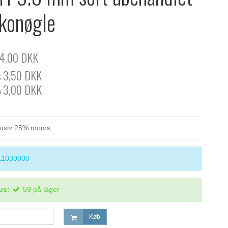
konøgle
4,00 DKK
3,50 DKK
5
3,00 DKK
0
klusiv 25% moms.
11030000
us:
59
på lager
Køb