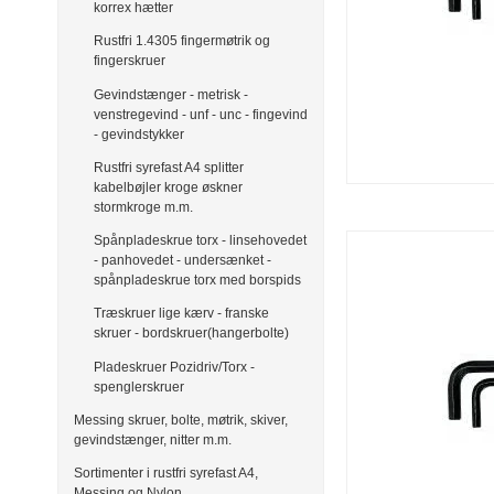
korrex hætter
Rustfri 1.4305 fingermøtrik og
fingerskruer
Gevindstænger - metrisk -
venstregevind - unf - unc - fingevind
- gevindstykker
Rustfri syrefast A4 splitter
kabelbøjler kroge øskner
stormkroge m.m.
Spånpladeskrue torx - linsehovedet
- panhovedet - undersænket -
spånpladeskrue torx med borspids
Træskruer lige kærv - franske
skruer - bordskruer(hangerbolte)
Pladeskruer Pozidriv/Torx -
spenglerskruer
Messing skruer, bolte, møtrik, skiver,
gevindstænger, nitter m.m.
Sortimenter i rustfri syrefast A4,
Messing og Nylon