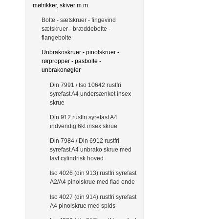
møtrikker, skiver m.m.
Bolte - sætskruer - fingevind
sætskruer - bræddebolte -
flangebolte
Unbrakoskruer - pinolskruer -
rørpropper - pasbolte -
unbrakonøgler
Din 7991 / Iso 10642 rustfri
syrefast A4 undersænket insex
skrue
Din 912 rustfri syrefast A4
indvendig 6kt insex skrue
Din 7984 / Din 6912 rustfri
syrefast A4 unbrako skrue med
lavt cylindrisk hoved
Iso 4026 (din 913) rustfri syrefast
A2/A4 pinolskrue med flad ende
Iso 4027 (din 914) rustfri syrefast
A4 pinolskrue med spids