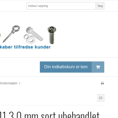
Søg
Din indkøbskurv er tom
unbrakonøgler
/
11 3.0 mm sort ubehandlet