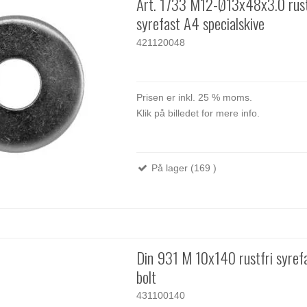
Art. 1733 M12-Ø13x48x3.0 rust
syrefast A4 specialskive
421120048
Prisen er inkl. 25 % moms.
Klik på billedet for mere info.
På lager (169 )
Din 931 M 10x140 rustfri syref
bolt
431100140