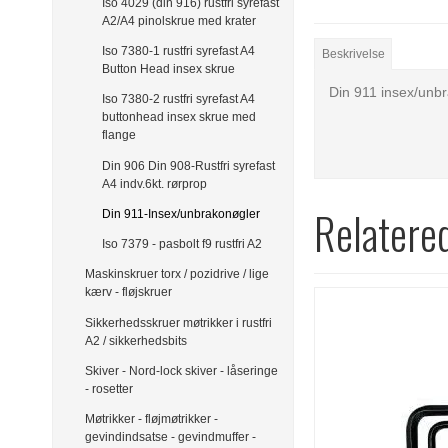
Iso 4029 (din 916) rustfri syrefast
A2/A4 pinolskrue med krater
Iso 7380-1 rustfri syrefast A4
Beskrivelse
Button Head insex skrue
Din 911 insex/unb
Iso 7380-2 rustfri syrefast A4
buttonhead insex skrue med
flange
Din 906 Din 908-Rustfri syrefast
A4 indv.6kt. rørprop
Relatere
Din 911-Insex/unbrakonøgler
Iso 7379 - pasbolt f9 rustfri A2
Maskinskruer torx / pozidrive / lige
kærv - fløjskruer
Sikkerhedsskruer møtrikker i rustfri
A2 / sikkerhedsbits
Skiver - Nord-lock skiver - låseringe
- rosetter
Møtrikker - fløjmøtrikker -
gevindindsatse - gevindmuffer -