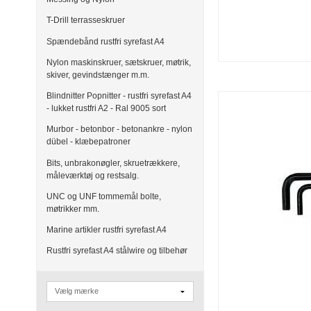
T-Drill terrasseskruer
Spændebånd rustfri syrefast A4
Nylon maskinskruer, sætskruer, møtrik,
skiver, gevindstænger m.m.
Blindnitter Popnitter - rustfri syrefast A4
- lukket rustfri A2 - Ral 9005 sort
Murbor - betonbor - betonankre - nylon
dübel - klæbepatroner
Bits, unbrakonøgler, skruetrækkere,
måleværktøj og restsalg.
UNC og UNF tommemål bolte,
møtrikker mm.
Marine artikler rustfri syrefast A4
Rustfri syrefast A4 stålwire og tilbehør