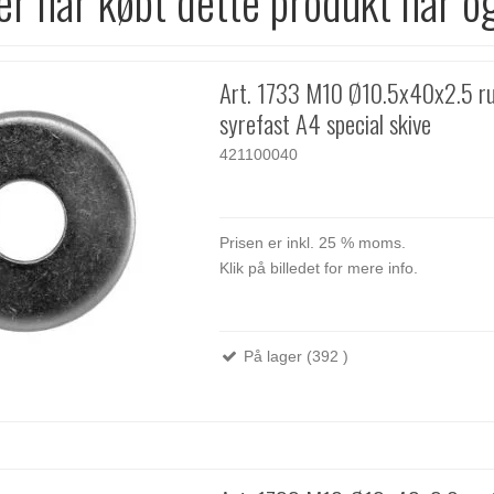
r har købt dette produkt har o
Art. 1733 M10 Ø10.5x40x2.5 ru
syrefast A4 special skive
421100040
Prisen er inkl. 25 % moms.
Klik på billedet for mere info.
På lager (392 )