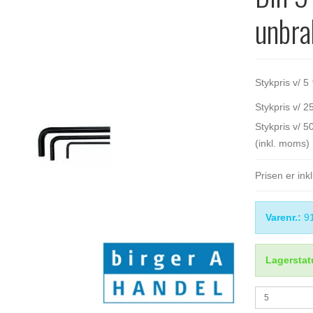
unbra
Stykpris v/ 5
Stykpris v/ 2
Stykpris v/ 5
(inkl. moms)
Prisen er in
Varenr.:
9
Lagerstat