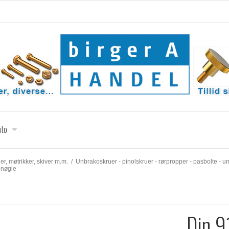
nto
uer, møtrikker, skiver m.m.
/
Unbrakoskruer - pinolskruer - rørpropper - pasbolte - 
onøgle
Din 9