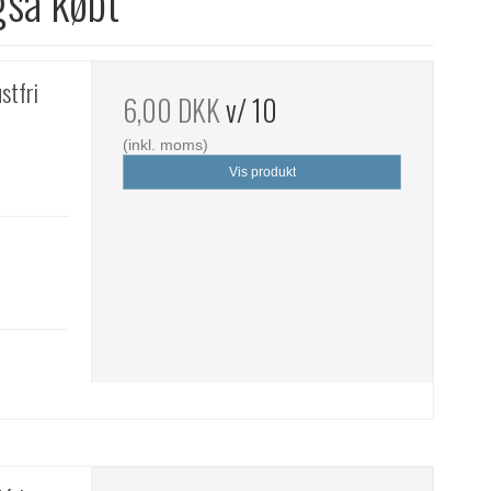
gså købt
stfri
6,00 DKK
v/ 10
(inkl. moms)
Vis produkt