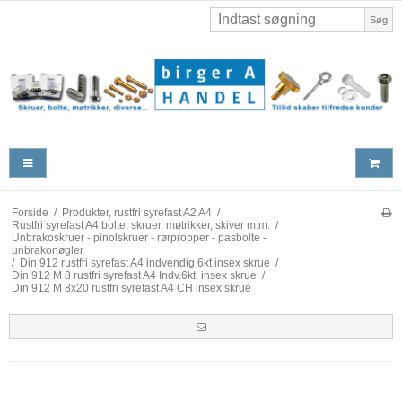
Søg
Forside
/
Produkter, rustfri syrefast A2 A4
/
Rustfri syrefast A4 bolte, skruer, møtrikker, skiver m.m.
/
Unbrakoskruer - pinolskruer - rørpropper - pasbolte -
unbrakonøgler
/
Din 912 rustfri syrefast A4 indvendig 6kt insex skrue
/
Din 912 M 8 rustfri syrefast A4 Indv.6kt. insex skrue
/
Din 912 M 8x20 rustfri syrefast A4 CH insex skrue