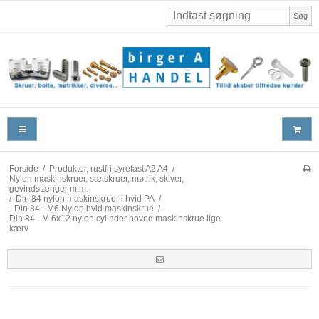
Søg
Forside
/
Produkter, rustfri syrefast A2 A4
/
Nylon maskinskruer, sætskruer, møtrik, skiver,
gevindstænger m.m.
/
Din 84 nylon maskinskruer i hvid PA
/
- Din 84 - M6 Nylon hvid maskinskrue
/
Din 84 - M 6x12 nylon cylinder hoved maskinskrue lige
kærv