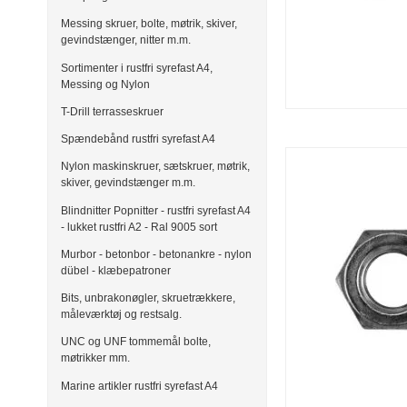
Messing skruer, bolte, møtrik, skiver,
gevindstænger, nitter m.m.
Sortimenter i rustfri syrefast A4,
Messing og Nylon
T-Drill terrasseskruer
Spændebånd rustfri syrefast A4
Nylon maskinskruer, sætskruer, møtrik,
skiver, gevindstænger m.m.
Blindnitter Popnitter - rustfri syrefast A4
- lukket rustfri A2 - Ral 9005 sort
Murbor - betonbor - betonankre - nylon
dübel - klæbepatroner
Bits, unbrakonøgler, skruetrækkere,
måleværktøj og restsalg.
UNC og UNF tommemål bolte,
møtrikker mm.
Marine artikler rustfri syrefast A4