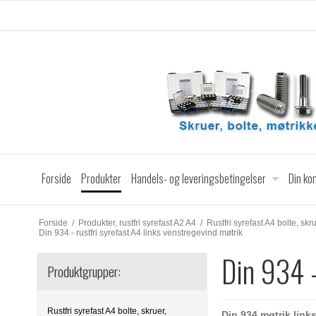
Forside
Produkter
Handels- og leveringsbetingelser
Din ko
Forside
/
Produkter, rustfri syrefast A2 A4
/
Rustfri syrefast A4 bolte, skr
Din 934 - rustfri syrefast A4 links venstregevind møtrik
Din 934 -
Produktgrupper:
Rustfri syrefast A4 bolte, skruer,
Din 934 møtrik links