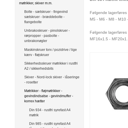
møtrikker, skiver m.m.
Bolte - sætskruer - fingevind
Følgende lagerføres i
sætskruer - bræddebolte -
M5 - M6 - M8 - M10 
flangebolte
Unbrakoskruer - pinolskruer -
Følgende lagerføres i
rørpropper - pasbolte -
MF16x1.5 - MF20x1
unbrakonøgler
Maskinskruer torx / pozidrive / lige
kærv - fløjskruer
Sikkerhedsskruer møtrikker i rustfri
A2 / sikkerhedsbits
Skiver - Nord-lock skiver - låseringe
- rosetter
Møtrikker - fløjmøtrikker -
gevindindsatse - gevindmuffer -
korrex hætter
Din 934 - rustfri syrefast A4
møtrik
Din 985 - rustfri syrefast A4