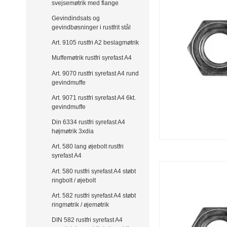
svejsemøtrik med flange
Gevindindsats og
gevindbøsninger i rustfrit stål
Art. 9105 rustfri A2 beslagmøtrik
Muffemøtrik rustfri syrefast A4
Art. 9070 rustfri syrefast A4 rund
gevindmuffe
Art. 9071 rustfri syrefast A4 6kt.
gevindmuffe
Din 6334 rustfri syrefast A4
højmøtrik 3xdia
Art. 580 lang øjebolt rustfri
syrefast A4
Art. 580 rustfri syrefast A4 støbt
ringbolt / øjebolt
Art. 582 rustfri syrefast A4 støbt
ringmøtrik / øjemøtrik
DIN 582 rustfri syrefast A4