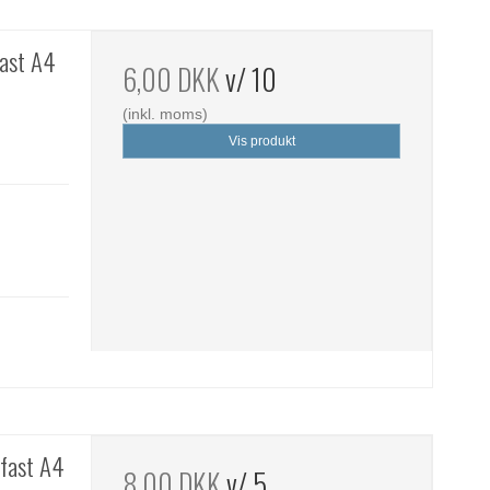
fast A4
6,00 DKK
v/ 10
(inkl. moms)
Vis produkt
efast A4
8,00 DKK
v/ 5