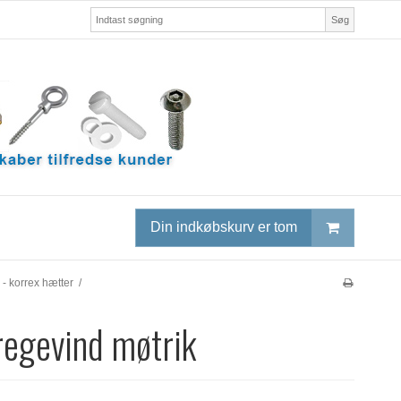
Søg
Din indkøbskurv er tom
 - korrex hætter
/
tregevind møtrik