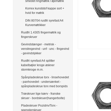
smedet ringmøtrik / øjemøtrik
Korrex kunststof kappe sort +
hvid for møtrik
DIN 80704 rustfri syrefast A4
Kurvemøtrikker
Rustfri 1.4305 fingermøtrik og
fingerskruer
Gevindstænger - metrisk -
venstregevind - unf - unc - fingevind
- gevindstykker
Rustfri syrefast A4 splitter
kabelbøjler kroge øskner
stormkroge m.m.
Spånpladeskrue torx - linsehovedet
- panhovedet - undersænket -
spånpladeskrue torx med borspids
Træskruer lige kærv - franske
skruer - bordskruer(hangerbolte)
Pladeskruer Pozidriv/Torx -
spenglerskruer