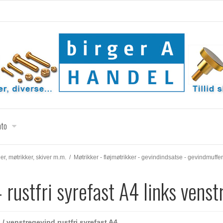
nto
uer, møtrikker, skiver m.m.
/
Møtrikker - fløjmøtrikker - gevindindsatse - gevindmuffer
 rustfri syrefast A4 links vens
 / venstregevind rustfri syrefast A4