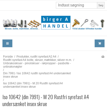
Søg
Forside
/
Produkter, rustfri syrefast A2 A4
/
Rustfri syrefast A4 bolte, skruer, møtrikker, skiver m.m.
/
Unbrakoskruer - pinolskruer - rørpropper - pasbolte -
unbrakonøgler
/
Din 7991 / Iso 10642 rustfri syrefast A4 undersænket
insex skrue
/
Iso 10642 (din 7991) - M 20 Rustfri syrefast A4
undersænket insex skrue
Iso 10642 (din 7991) - M 20 Rustfri syrefast A4
undersænket insex skrue