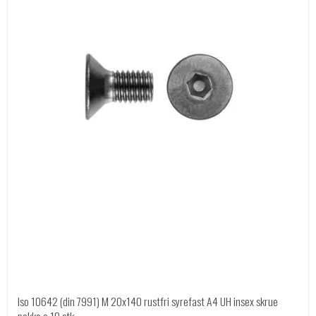
Iso 10642 (din 7991) M 20x140 rustfri syrefast A4 UH insex skrue
pakke a 10 stk