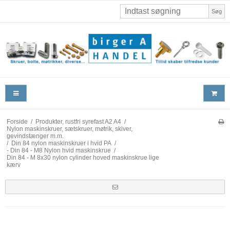
Søg
Forside
/
Produkter, rustfri syrefast A2 A4
/
Nylon maskinskruer, sætskruer, møtrik, skiver,
gevindstænger m.m.
/
Din 84 nylon maskinskruer i hvid PA
/
- Din 84 - M8 Nylon hvid maskinskrue
/
Din 84 - M 8x30 nylon cylinder hoved maskinskrue lige
kærv