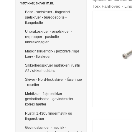
møtrikker, skiver m.m.
Torx Panhoved - Lin
Bolte - sætskruer - fingevind
sætskruer - bræddebolte -
flangebolte
Unbrakoskruer - pinolskruer -
rørpropper - pasbolte -
unbrakonøgler
Maskinskruer torx / pozidrive / lige
kærv - fløjskruer
Sikkerhedsskruer møtrikker i rustfri
A2 / sikkerhedsbits
Skiver - Nord-lock skiver - låseringe
- rosetter
Møtrikker - fløjmøtrikker -
gevindindsatse - gevindmuffer -
korrex hætter
Rustfri 1.4305 fingermøtrik og
fingerskruer
Gevindstænger - metrisk -