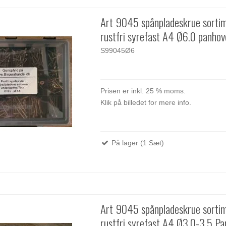
Art 9045 spånpladeskrue sorti
rustfri syrefast A4 Ø6.0 panhov
S99045Ø6
Prisen er inkl. 25 % moms.
Klik på billedet for mere info.
På lager (1 Sæt)
Art 9045 spånpladeskrue sorti
rustfri syrefast A4 Ø3.0-3.5 P