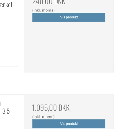
240,00 DKK
sænket
(inkl. moms)
Vis produkt
i
1.095,00 DKK
-3.5-
(inkl. moms)
Vis produkt