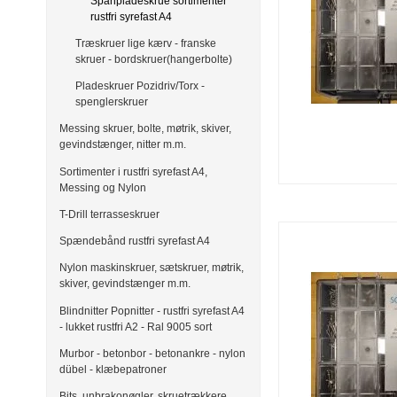
Spånpladeskrue sortimenter
rustfri syrefast A4
Træskruer lige kærv - franske
skruer - bordskruer(hangerbolte)
Pladeskruer Pozidriv/Torx -
spenglerskruer
Messing skruer, bolte, møtrik, skiver,
gevindstænger, nitter m.m.
Sortimenter i rustfri syrefast A4,
Messing og Nylon
T-Drill terrasseskruer
Spændebånd rustfri syrefast A4
Nylon maskinskruer, sætskruer, møtrik,
skiver, gevindstænger m.m.
Blindnitter Popnitter - rustfri syrefast A4
- lukket rustfri A2 - Ral 9005 sort
Murbor - betonbor - betonankre - nylon
dübel - klæbepatroner
Bits, unbrakonøgler, skruetrækkere,