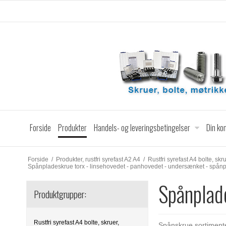
Forside
Produkter
Handels- og leveringsbetingelser
Din ko
Forside
/
Produkter, rustfri syrefast A2 A4
/
Rustfri syrefast A4 bolte, skr
Spånpladeskrue torx - linsehovedet - panhovedet - undersænket - spån
Spånplade
Produktgrupper:
Rustfri syrefast A4 bolte, skruer,
Spånskrue sortimenter