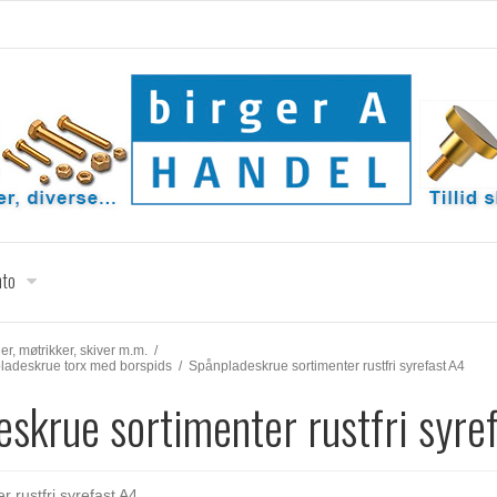
nto
uer, møtrikker, skiver m.m.
/
pladeskrue torx med borspids
/
Spånpladeskrue sortimenter rustfri syrefast A4
skrue sortimenter rustfri syre
 rustfri syrefast A4