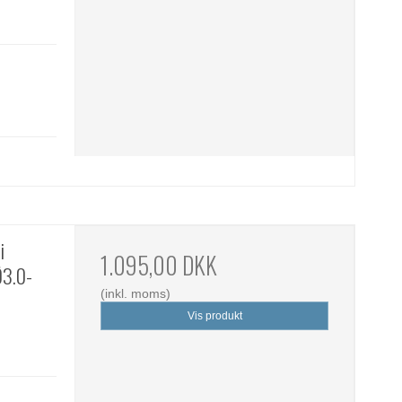
i
1.095,00 DKK
Ø3.0-
(inkl. moms)
Vis produkt