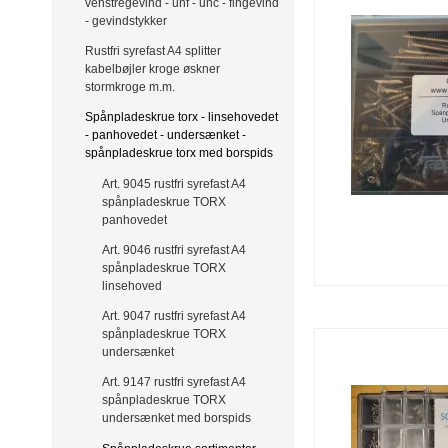
venstregevind - unf - unc - fingevind
- gevindstykker
Rustfri syrefast A4 splitter
kabelbøjler kroge øskner
stormkroge m.m.
Spånpladeskrue torx - linsehovedet
- panhovedet - undersænket -
spånpladeskrue torx med borspids
Art. 9045 rustfri syrefast A4
spånpladeskrue TORX
panhovedet
Art. 9046 rustfri syrefast A4
spånpladeskrue TORX
linsehoved
Art. 9047 rustfri syrefast A4
spånpladeskrue TORX
undersænket
Art. 9147 rustfri syrefast A4
spånpladeskrue TORX
undersænket med borspids