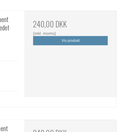
ment
240,00 DKK
vedet
(inkl. moms)
Vis produkt
ment