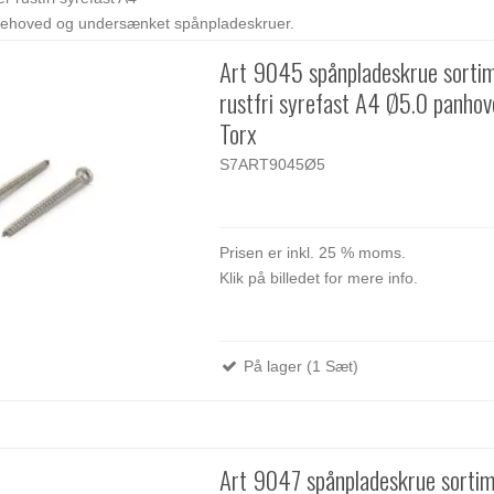
sehoved og undersænket spånpladeskruer.
Art 9045 spånpladeskrue sorti
rustfri syrefast A4 Ø5.0 panho
Torx
S7ART9045Ø5
Prisen er inkl. 25 % moms.
Klik på billedet for mere info.
På lager (1 Sæt)
Art 9047 spånpladeskrue sorti