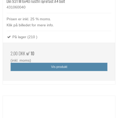
Din 931 M 6x40 rustfri syrefast A4 bolt
431060040
Prisen er inkl. 25 % moms.
Klik på billedet for mere info.
På lager (210 )
2,00 DKK
v/ 10
(inkl. moms)
Vis produkt