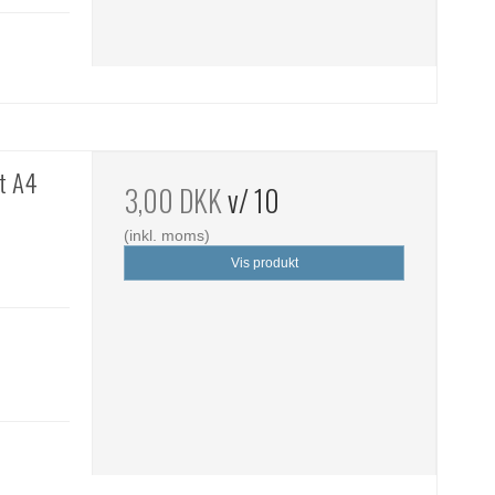
st A4
3,00 DKK
v/ 10
(inkl. moms)
Vis produkt