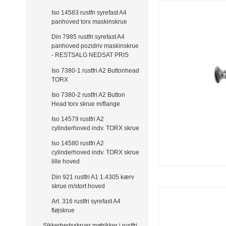
Iso 14583 rustfri syrefast A4
panhoved torx maskinskrue
Din 7985 rustfri syrefast A4
panhoved pozidriv maskinskrue
- RESTSALG NEDSAT PRIS
Iso 7380-1 rustfri A2 Buttonhead
TORX
Iso 7380-2 rustfri A2 Button
Head torx skrue m/flange
Iso 14579 rustfri A2
cylinderhoved indv. TORX skrue
Iso 14580 rustfri A2
cylinderhoved indv. TORX skrue
lille hoved
Din 921 rustfri A1 1.4305 kærv
skrue m/stort hoved
Art. 316 rustfri syrefast A4
fløjskrue
Sikkerhedsskruer møtrikker i rustfri