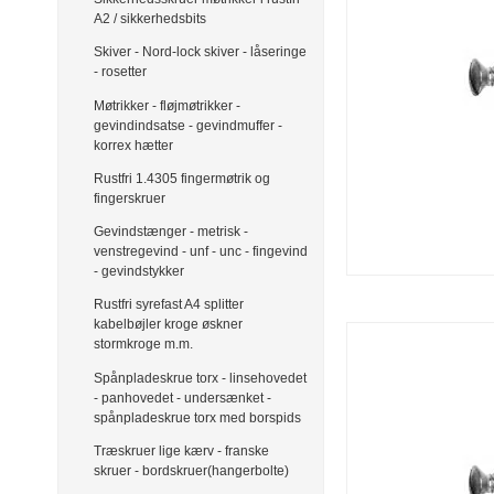
A2 / sikkerhedsbits
Skiver - Nord-lock skiver - låseringe
- rosetter
Møtrikker - fløjmøtrikker -
gevindindsatse - gevindmuffer -
korrex hætter
Rustfri 1.4305 fingermøtrik og
fingerskruer
Gevindstænger - metrisk -
venstregevind - unf - unc - fingevind
- gevindstykker
Rustfri syrefast A4 splitter
kabelbøjler kroge øskner
stormkroge m.m.
Spånpladeskrue torx - linsehovedet
- panhovedet - undersænket -
spånpladeskrue torx med borspids
Træskruer lige kærv - franske
skruer - bordskruer(hangerbolte)