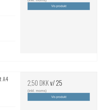
Vis produkt
st A4
2,50 DKK
v/ 25
(inkl. moms)
Vis produkt