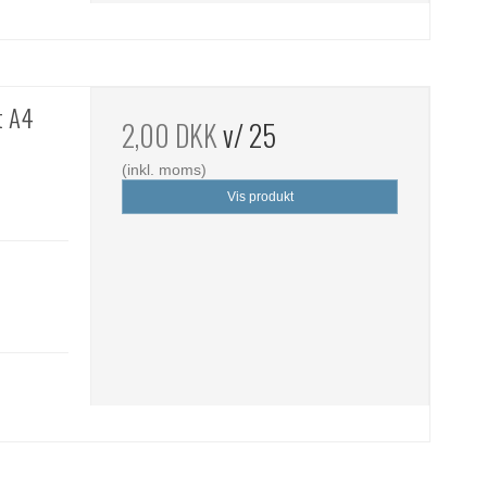
t A4
2,00 DKK
v/ 25
(inkl. moms)
Vis produkt