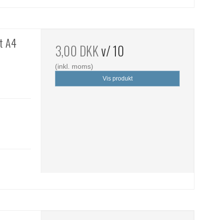
st A4
3,00 DKK
v/ 10
(inkl. moms)
Vis produkt