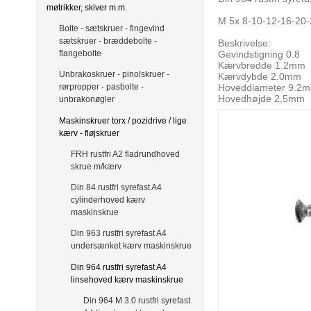
møtrikker, skiver m.m.
M 5x 8-10-12-16-20
Bolte - sætskruer - fingevind
sætskruer - bræddebolte -
Beskrivelse:
Gevindstigning 0.8
flangebolte
Kærvbredde 1.2mm
Unbrakoskruer - pinolskruer -
Kærvdybde 2.0mm
Hoveddiameter 9.2
rørpropper - pasbolte -
Hovedhøjde 2,5mm
unbrakonøgler
Maskinskruer torx / pozidrive / lige
kærv - fløjskruer
FRH rustfri A2 fladrundhoved
skrue m/kærv
Din 84 rustfri syrefast A4
cylinderhoved kærv
maskinskrue
Din 963 rustfri syrefast A4
undersænket kærv maskinskrue
Din 964 rustfri syrefast A4
linsehoved kærv maskinskrue
Din 964 M 3.0 rustfri syrefast