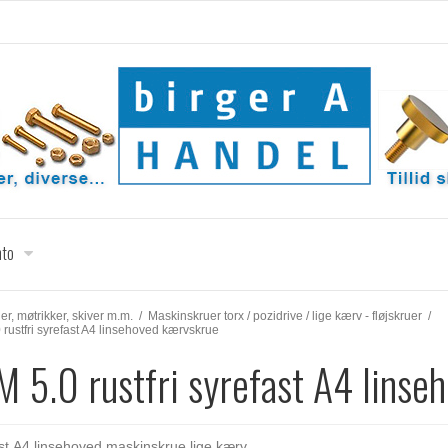
nto
uer, møtrikker, skiver m.m.
/
Maskinskruer torx / pozidrive / lige kærv - fløjskruer
/
 rustfri syrefast A4 linsehoved kærvskrue
M 5.0 rustfri syrefast A4 linse
ast A4 linsehoved maskinskrue lige kærv.