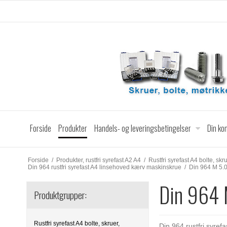
Forside
Produkter
Handels- og leveringsbetingelser
Din ko
Forside
/
Produkter, rustfri syrefast A2 A4
/
Rustfri syrefast A4 bolte, skr
Din 964 rustfri syrefast A4 linsehoved kærv maskinskrue
/
Din 964 M 5.0
Din 964 
Produktgrupper:
Rustfri syrefast A4 bolte, skruer,
Din 964 rustfri syref