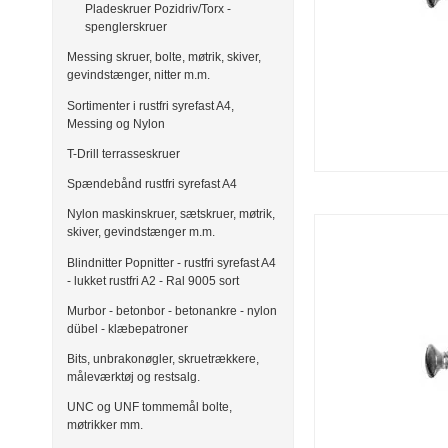
Pladeskruer Pozidriv/Torx -
spenglerskruer
Messing skruer, bolte, møtrik, skiver,
gevindstænger, nitter m.m.
Sortimenter i rustfri syrefast A4,
Messing og Nylon
T-Drill terrasseskruer
Spændebånd rustfri syrefast A4
Nylon maskinskruer, sætskruer, møtrik,
skiver, gevindstænger m.m.
Blindnitter Popnitter - rustfri syrefast A4
- lukket rustfri A2 - Ral 9005 sort
Murbor - betonbor - betonankre - nylon
dübel - klæbepatroner
Bits, unbrakonøgler, skruetrækkere,
måleværktøj og restsalg.
UNC og UNF tommemål bolte,
møtrikker mm.