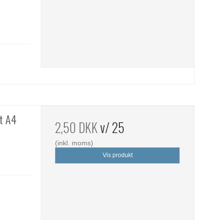
st A4
2,50 DKK
v/ 25
(inkl. moms)
Vis produkt