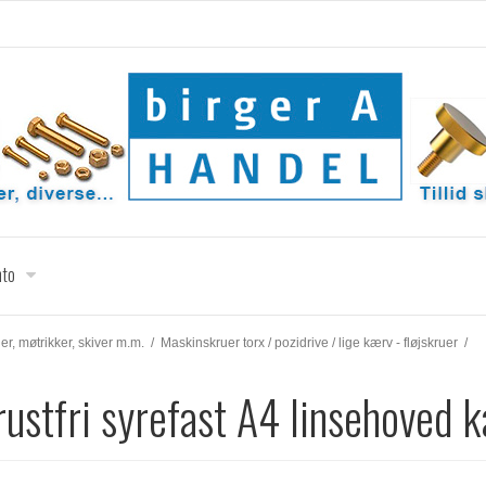
nto
uer, møtrikker, skiver m.m.
/
Maskinskruer torx / pozidrive / lige kærv - fløjskruer
/
rustfri syrefast A4 linsehoved 