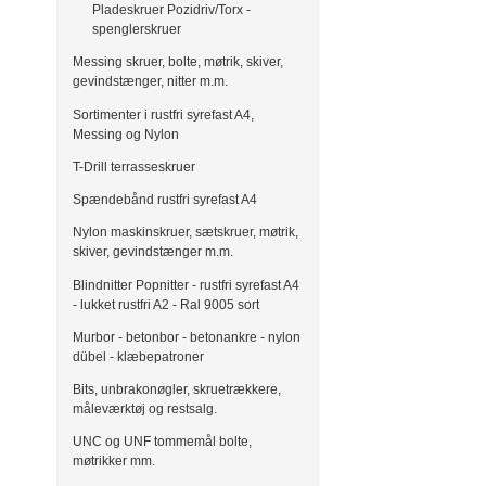
Pladeskruer Pozidriv/Torx -
spenglerskruer
Messing skruer, bolte, møtrik, skiver,
gevindstænger, nitter m.m.
Sortimenter i rustfri syrefast A4,
Messing og Nylon
T-Drill terrasseskruer
Spændebånd rustfri syrefast A4
Nylon maskinskruer, sætskruer, møtrik,
skiver, gevindstænger m.m.
Blindnitter Popnitter - rustfri syrefast A4
- lukket rustfri A2 - Ral 9005 sort
Murbor - betonbor - betonankre - nylon
dübel - klæbepatroner
Bits, unbrakonøgler, skruetrækkere,
måleværktøj og restsalg.
UNC og UNF tommemål bolte,
møtrikker mm.