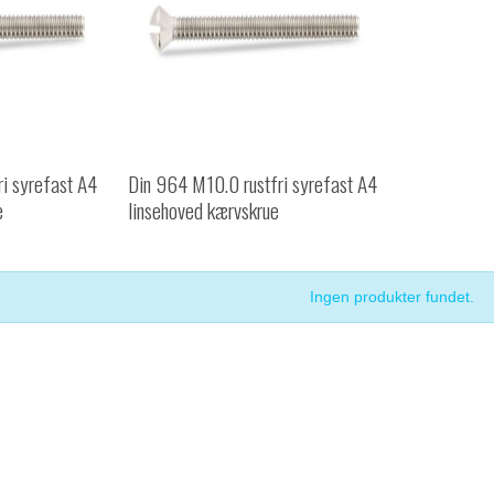
ri syrefast A4
Din 964 M10.0 rustfri syrefast A4
e
linsehoved kærvskrue
Ingen produkter fundet.