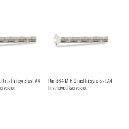
0 rustfri syrefast A4
Din 964 M 6.0 rustfri syrefast A4
ærvskrue
linsehoved kærvskrue