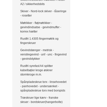
A2 / sikkerhedsbits
Skiver - Nord-lock skiver - låseringe
- rosetter
Møtrikker - fløjmøtrikker -
gevindindsatse - gevindmuffer -
korrex hætter
Rustfri 1.4305 fingermøtrik og
fingerskruer
Gevindstænger - metrisk -
venstregevind - unf - unc - fingevind
- gevindstykker
Rustfri syrefast A4 splitter
kabelbøjler kroge øskner
stormkroge m.m.
Spånpladeskrue torx - linsehovedet
- panhovedet - undersænket -
spånpladeskrue torx med borspids
Træskruer lige kærv - franske
skruer - bordskruer(hangerbolte)