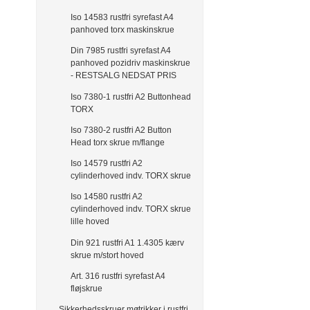
Iso 14583 rustfri syrefast A4
panhoved torx maskinskrue
Din 7985 rustfri syrefast A4
panhoved pozidriv maskinskrue
- RESTSALG NEDSAT PRIS
Iso 7380-1 rustfri A2 Buttonhead
TORX
Iso 7380-2 rustfri A2 Button
Head torx skrue m/flange
Iso 14579 rustfri A2
cylinderhoved indv. TORX skrue
Iso 14580 rustfri A2
cylinderhoved indv. TORX skrue
lille hoved
Din 921 rustfri A1 1.4305 kærv
skrue m/stort hoved
Art. 316 rustfri syrefast A4
fløjskrue
Sikkerhedsskruer møtrikker i rustfri