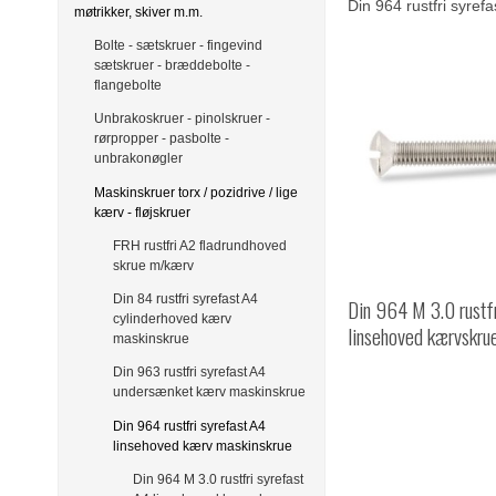
Din 964 rustfri syref
møtrikker, skiver m.m.
Bolte - sætskruer - fingevind
sætskruer - bræddebolte -
flangebolte
Unbrakoskruer - pinolskruer -
rørpropper - pasbolte -
unbrakonøgler
Maskinskruer torx / pozidrive / lige
kærv - fløjskruer
FRH rustfri A2 fladrundhoved
skrue m/kærv
Din 84 rustfri syrefast A4
Din 964 M 3.0 rustf
cylinderhoved kærv
linsehoved kærvskru
maskinskrue
Din 963 rustfri syrefast A4
undersænket kærv maskinskrue
Din 964 rustfri syrefast A4
linsehoved kærv maskinskrue
Din 964 M 3.0 rustfri syrefast