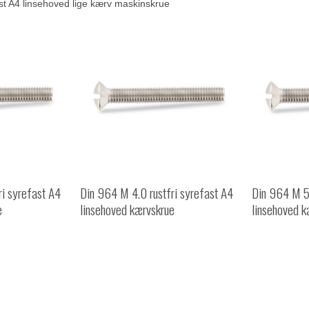
ast A4 linsehoved lige kærv maskinskrue
ri syrefast A4
Din 964 M 4.0 rustfri syrefast A4
Din 964 M 5.
e
linsehoved kærvskrue
linsehoved k