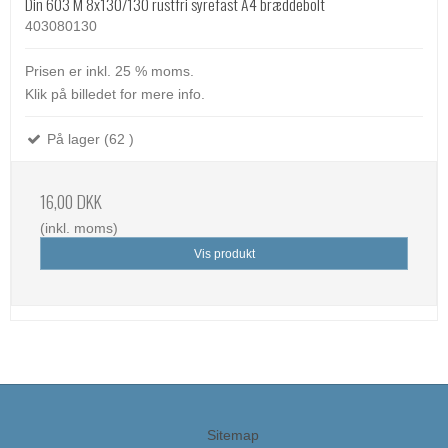
Din 603 M 8x130/130 rustfri syrefast A4 bræddebolt
403080130
Prisen er inkl. 25 % moms.
Klik på billedet for mere info.
På lager (62 )
16,00 DKK
(inkl. moms)
Vis produkt
Sitemap