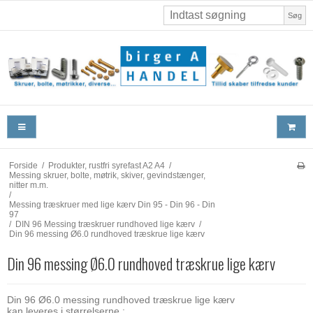
Søg
Forside
/
Produkter, rustfri syrefast A2 A4
/
Messing skruer, bolte, møtrik, skiver, gevindstænger,
nitter m.m.
/
Messing træskruer med lige kærv Din 95 - Din 96 - Din
97
/
DIN 96 Messing træskruer rundhoved lige kærv
/
Din 96 messing Ø6.0 rundhoved træskrue lige kærv
Din 96 messing Ø6.0 rundhoved træskrue lige kærv
Din 96 Ø6.0 messing rundhoved træskrue lige kærv
kan leveres i størrelserne :