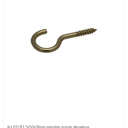
Art 011 Ø3.3x50x18mm messing massiv skruekrog