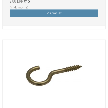
7,00 DKK
v/ 5
(inkl. moms)
Vis produkt