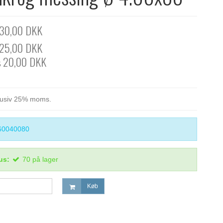
30,00 DKK
25,00 DKK
20,00 DKK
5
klusiv 25% moms.
60040080
us:
70
på lager
Køb