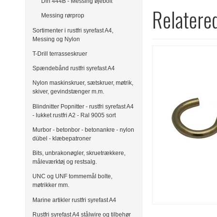
Din 444B - Messing øjebolt
Relatere
Messing rørprop
Sortimenter i rustfri syrefast A4,
Messing og Nylon
T-Drill terrasseskruer
Spændebånd rustfri syrefast A4
Nylon maskinskruer, sætskruer, møtrik,
skiver, gevindstænger m.m.
Blindnitter Popnitter - rustfri syrefast A4
- lukket rustfri A2 - Ral 9005 sort
Murbor - betonbor - betonankre - nylon
dübel - klæbepatroner
Bits, unbrakonøgler, skruetrækkere,
måleværktøj og restsalg.
UNC og UNF tommemål bolte,
møtrikker mm.
Marine artikler rustfri syrefast A4
Rustfri syrefast A4 stålwire og tilbehør