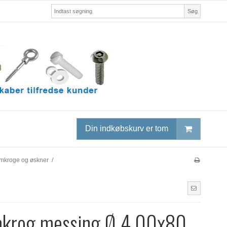
Søg
Din indkøbskurv er tom
rmkroge og øskner
/
mkrog messing Ø 4.00x80