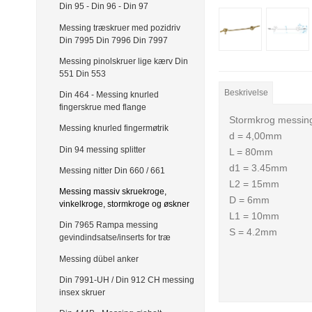
Din 95 - Din 96 - Din 97
Messing træskruer med pozidriv
Din 7995 Din 7996 Din 7997
Messing pinolskruer lige kærv Din
551 Din 553
Beskrivelse
Din 464 - Messing knurled
fingerskrue med flange
Stormkrog messin
Messing knurled fingermøtrik
d = 4,00mm
Din 94 messing splitter
L = 80mm
d1 = 3.45mm
Messing nitter Din 660 / 661
L2 = 15mm
Messing massiv skruekroge,
D = 6mm
vinkelkroge, stormkroge og øskner
L1 = 10mm
Din 7965 Rampa messing
S = 4.2mm
gevindindsatse/inserts for træ
Messing dübel anker
Din 7991-UH / Din 912 CH messing
insex skruer