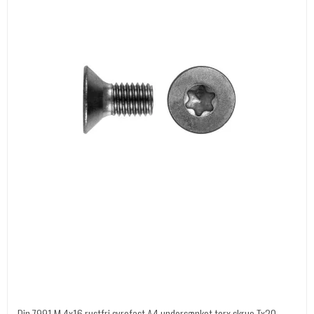
Din 7991 M 4x16 rustfri syrefast A4 undersænket torx skrue Tx20