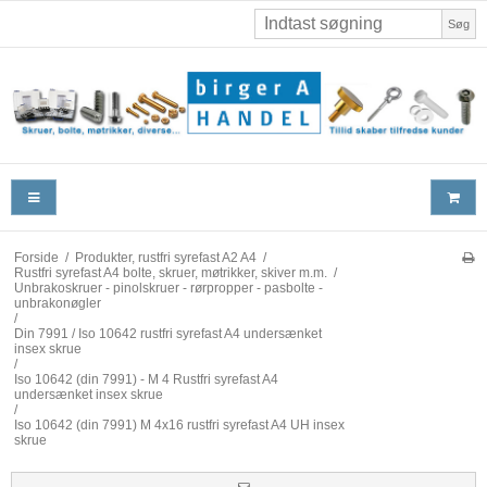
Søg
Forside
/
Produkter, rustfri syrefast A2 A4
/
Rustfri syrefast A4 bolte, skruer, møtrikker, skiver m.m.
/
Unbrakoskruer - pinolskruer - rørpropper - pasbolte -
unbrakonøgler
/
Din 7991 / Iso 10642 rustfri syrefast A4 undersænket
insex skrue
/
Iso 10642 (din 7991) - M 4 Rustfri syrefast A4
undersænket insex skrue
/
Iso 10642 (din 7991) M 4x16 rustfri syrefast A4 UH insex
skrue