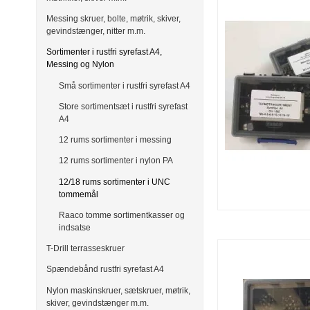
Messing skruer, bolte, møtrik, skiver,
gevindstænger, nitter m.m.
Sortimenter i rustfri syrefast A4,
Messing og Nylon
Små sortimenter i rustfri syrefast A4
Store sortimentsæt i rustfri syrefast
A4
12 rums sortimenter i messing
12 rums sortimenter i nylon PA
12/18 rums sortimenter i UNC
tommemål
Raaco tomme sortimentkasser og
indsatse
T-Drill terrasseskruer
Spændebånd rustfri syrefast A4
Nylon maskinskruer, sætskruer, møtrik,
skiver, gevindstænger m.m.