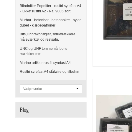
Blindnitter Popnitter - rustfri syrefast A4
- lukket rustfri A2 - Ral 9005 sort
Murbor - betonbor - betonankre - nylon
dübel - klæbepatroner
Bits, unbrakonøgler, skruetrækkere,
måleværktøj og restsalg.
UNC og UNF tommemål bolte,
møtrikker mm.
Marine artikler rustfri syrefast A4
Rustfri syrefast A4 stålwire og tilbehør
Blog