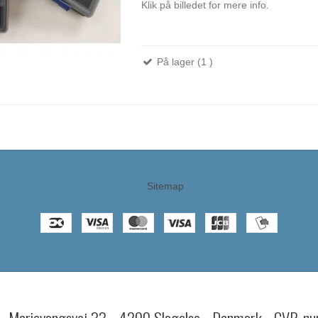
Klik på billedet for mere info.
På lager (1 )
Sitemap
l - Marievangsvej 33 - 4200 Slagelse - Danmark - CVR-