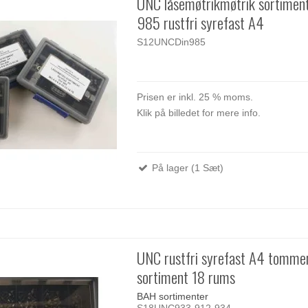
UNC låsemøtrikmøtrik sortimen
985 rustfri syrefast A4
S12UNCDin985
Prisen er inkl. 25 % moms.
Klik på billedet for mere info.
På lager (1 Sæt)
UNC rustfri syrefast A4 tomme
sortiment 18 rums
BAH sortimenter
S18UNC933-912-934