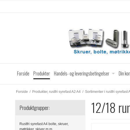
Forside
Produkter
Handels- og leveringsbetingelser
Din ko
Forside
/
Produkter, rustfri syrefast A2 A4
/
Sortimenter i rustfri syrefas
12/18 ru
Produktgrupper:
Rustfri syrefast A4 bolte, skruer,
møtrikker, skiver m.m.