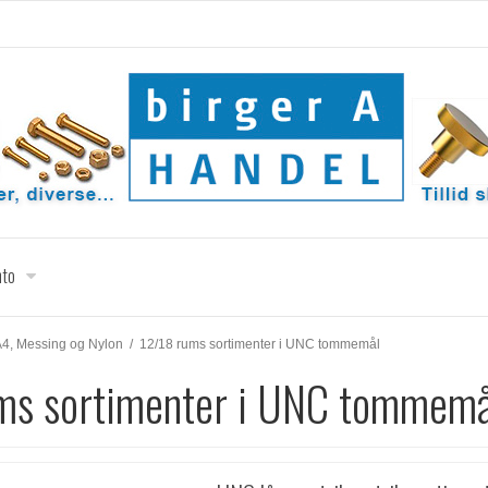
nto
t A4, Messing og Nylon
/
12/18 rums sortimenter i UNC tommemål
ms sortimenter i UNC tommemå