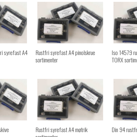
fri syrefast A4
Rustfri syrefast A4 pinolskrue
Iso 14579 ru
sortimenter
TORX sortim
skive
Rustfri syrefast A4 møtrik
Din 94 rustfr
sortimenter