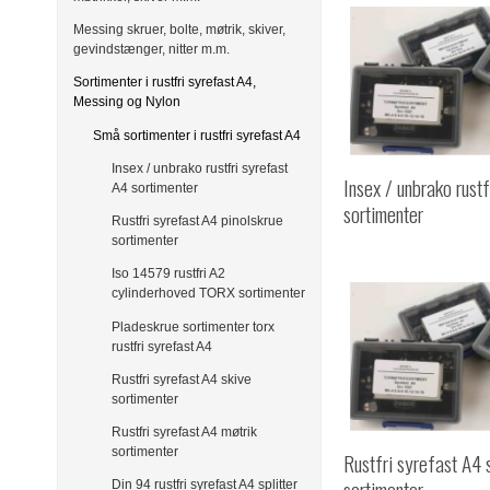
Messing skruer, bolte, møtrik, skiver,
gevindstænger, nitter m.m.
Sortimenter i rustfri syrefast A4,
Messing og Nylon
Små sortimenter i rustfri syrefast A4
Insex / unbrako rustfri syrefast
Insex / unbrako rust
A4 sortimenter
sortimenter
Rustfri syrefast A4 pinolskrue
sortimenter
Iso 14579 rustfri A2
cylinderhoved TORX sortimenter
Pladeskrue sortimenter torx
rustfri syrefast A4
Rustfri syrefast A4 skive
sortimenter
Rustfri syrefast A4 møtrik
sortimenter
Rustfri syrefast A4 
sortimenter
Din 94 rustfri syrefast A4 splitter