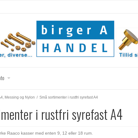
nto
t A4, Messing og Nylon
/
Små sortimenter i rustfri syrefast A4
menter i rustfri syrefast A4
tærke Raaco kasser med enten 9, 12 eller 18 rum.