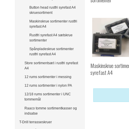
Button head rustfri syrefast A4
skruesortiment
Maskinskrue sortimenter rustfri
syrefast A4
Rustfri syrefast A4 sætskrue
sortimenter
Spånpladeskrue sortimenter
rustfri syrefast A4
Store sortimentsæt i rustfri syrefast
Maskinskrue sortimen
A4
syrefast A4
12 rums sortimenter i messing
12 rums sortimenter i nylon PA
12/18 rums sortimenter i UNC
tommemål
Raaco tomme sortimentkasser og
indsatse
T-Drill terrasseskruer