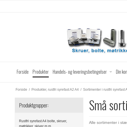
Forside
Produkter
Handels- og leveringsbetingelser
Din ko
Forside
/
Produkter, rustfri syrefast A2 A4
/
Sortimenter i rustfri syrefas
Små sorti
Produktgrupper:
Rustfri syrefast A4 bolte, skruer,
Alle sortimenter i s
møtrikker, skiver m.m.