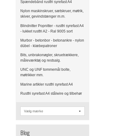
Spændebånd rustfri syrefast A4
Nylon maskinskruer, sætskruer, møtrik,
skiver, gevindstænger m.m.
Blindnitter Popnitter - rustfri syrefast A4
- lukket rustfri A2 - Ral 9005 sort
Murbor - betonbor - betonankre - nylon
dübel - klæbepatroner
Bits, unbrakonøgler, skruetrækkere,
måleværktøj og restsalg.
UNC og UNF tommemål bolte,
møtrikker mm.
Marine artikler rustfri syrefast A4
Rustfri syrefast A4 stålwire og tilbehør
Blog